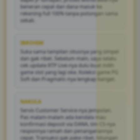
beneran cepat dan dana masuk ke
rekening full 100% tanpa potongan sama
sekali.
IBROHIM
Suka sama tampilan situsnya yang simpel
dan gak ribet. Sebelum main, saya selalu
cek update RTP Live-nya dulu buat milih
game slot yang lagi oke. Koleksi game PG
Soft dan Pragmatic-nya lengkap banget.
NAKULA
Servis Customer Service-nya jempolan.
Pas malam-malam ada kendala mau
konfirmasi deposit via DANA, tim CS-nya
responnya ramah dan penanganannya
cepat. Transaksi gak pake ribet, hitungan