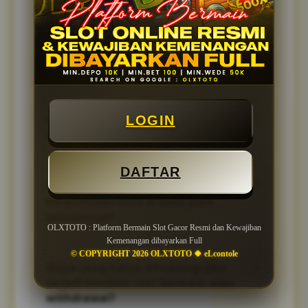
FAQ - LIST PERTANYAAN YANG
BIASA DIPERTANYAKAN
Apa itu OLXTOTO?
▼
OLXTOTO adalah platform slot online resmi
yang beroperasi sebagai bandar slot online
LOGIN
Mengapa harus memilih OLXTOTO
▼
terpercaya dengan komitmen penuh untuk
dibandingkan platform lainnya?
memberikan pengalaman bermain yang
aman, adil, serta jaminan penarikan dana
Karena OLXTOTO memegang teguh
kemenangan yang dibayarkan full tanpa
DAFTAR
kewajiban pembayaran 100% atas setiap
potongan.
Bagaimana cara OLXTOTO menjaga
▼
kemenangan member. Di samping itu,
kerahasiaan data pribadi para
platform ini menyediakan deretan game slot
pemainnya?
gacor berlisensi resmi dengan sistem fair
OLXTOTO : Platform Bermain Slot Gacor Resmi dan Kewajiban
play murni tanpa manipulasi algoritma.
Kemenangan dibayarkan Full
OLXTOTO menerapkan sistem enkripsi SSL
© COPYRIGHT 2026 OLXTOTO 🍀 eLcontole
mutakhir berstandar internasional yang
Siapa yang harus dihubungi jika
▼
melindungi seluruh database pengguna,
terjadi kendala saat bermain atau
sehingga data pribadi dan riwayat transaksi
withdrawal?
member dijamin aman dari pihak ketiga.