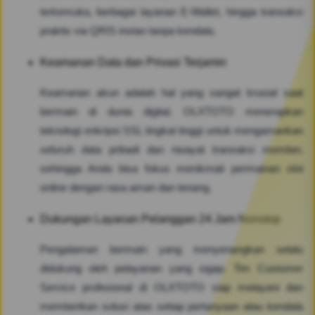
terkemuka, berbagai layanan E-Wallet, hingga transaksi
praktis via QRIS instan tanpa kendala.
Keamanan Data dan Privasi Terjamin
Keamanan akun adalah hal yang sangat krusial saat
bermain di dunia digital. OLXTOTO menerapkan
teknologi enkripsi SSL tingkat tinggi untuk mengamankan
seluruh data pribadi dan riwayat transaksi member,
sehingga Anda bisa fokus menikmati permainan slot
online dengan rasa aman dan tenang.
Dukungan Layanan Pelanggan 24 Jam Nonstop
Pengalaman bermain yang menyenangkan selalu
didukung oleh pelayanan yang sigap. Tim Customer
Service profesional di OLXTOTO siap melayani dan
memberikan solusi atas setiap pertanyaan atau kendala