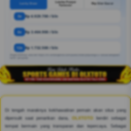
Lomba Panjat
Lucky Draw
Rtp Slot Gacor
Turnover
3x
Rp 6.929.700 / bln
6x
Rp 3.464.900 / bln
12x
Rp 1.732.500 / bln
Angka estimasi. Bisa ber https://m14intelligence.com/public/index.php/blog/57/ sesuai kebijakan
bank / penyedia.
Di tengah maraknya kekhawatiran pemain akan situs yang
dipersulit saat penarikan dana,
OLXTOTO
berdiri sebagai
tempat bermain yang transparan dan tepercaya. Sebagai