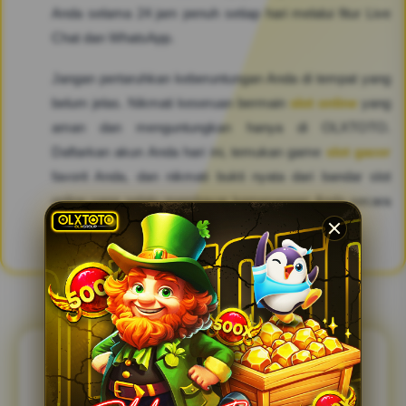
Anda selama 24 jam penuh setiap hari melalui fitur Live
Chat dan WhatsApp.
Jangan pertaruhkan keberuntungan Anda di tempat yang
belum jelas. Nikmati keseruan bermain
slot online
yang
aman dan menguntungkan hanya di OLXTOTO.
Daftarkan akun Anda hari ini, temukan game
slot gacor
favorit Anda, dan nikmati bukti nyata dari bandar slot
online yang selalu membayar kemenangan Anda secara
full!
FAQ & REVIEW OLXTOTO