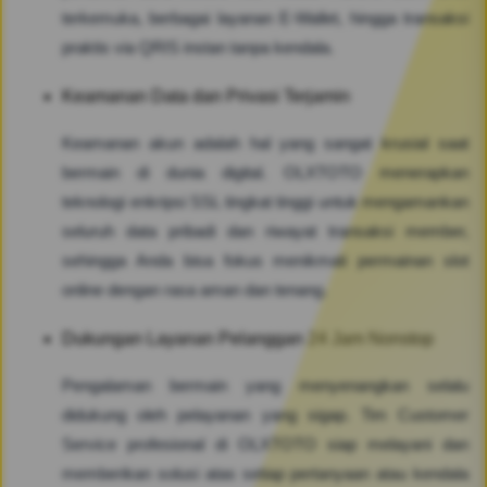
terkemuka, berbagai layanan E-Wallet, hingga transaksi
praktis via QRIS instan tanpa kendala.
Keamanan Data dan Privasi Terjamin
Keamanan akun adalah hal yang sangat krusial saat
bermain di dunia digital. OLXTOTO menerapkan
teknologi enkripsi SSL tingkat tinggi untuk mengamankan
seluruh data pribadi dan riwayat transaksi member,
sehingga Anda bisa fokus menikmati permainan slot
online dengan rasa aman dan tenang.
Dukungan Layanan Pelanggan 24 Jam Nonstop
Pengalaman bermain yang menyenangkan selalu
didukung oleh pelayanan yang sigap. Tim Customer
Service profesional di OLXTOTO siap melayani dan
memberikan solusi atas setiap pertanyaan atau kendala