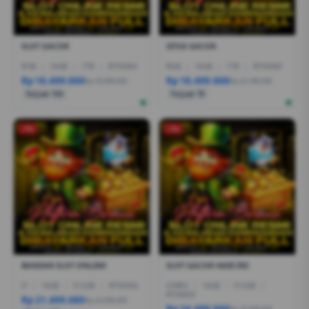
SLOT GACOR
SITUS GACOR
R7AI
|
16GB
|
1TB
|
RTX5060
R5AI
|
16GB
|
1TB
|
RTX5060
Rp 16.499.000
Rp 18.499.000
Rp 18.999.000
Rp 21.499.000
Terjual 150
Terjual 70
-1%
-1%
BANDAR SLOT ONLINE
SLOT GACOR HARI INI
I7
|
16GB
|
512GB
|
RTX5050
CORE5
|
16GB
|
512GB
|
RTX4050
Rp 21.499.080
Rp 24.999.000