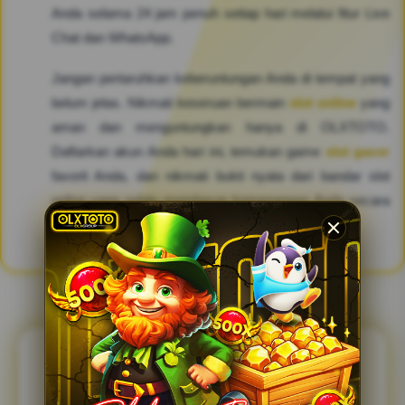
Anda selama 24 jam penuh setiap hari melalui fitur Live
Chat dan WhatsApp.
Jangan pertaruhkan keberuntungan Anda di tempat yang
belum jelas. Nikmati keseruan bermain
slot online
yang
aman dan menguntungkan hanya di OLXTOTO.
Daftarkan akun Anda hari ini, temukan game
slot gacor
favorit Anda, dan nikmati bukti nyata dari bandar slot
online yang selalu membayar kemenangan Anda secara
full!
FAQ & REVIEW OLXTOTO