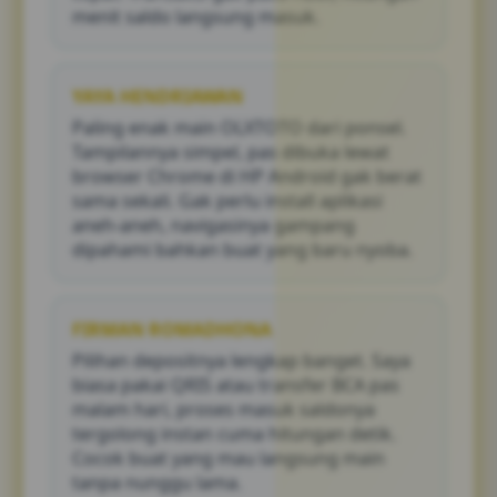
menit saldo langsung masuk.
YAYA HENDRIAWAN
Paling enak main OLXTOTO dari ponsel.
Tampilannya simpel, pas dibuka lewat
browser Chrome di HP Android gak berat
sama sekali. Gak perlu install aplikasi
aneh-aneh, navigasinya gampang
dipahami bahkan buat yang baru nyoba.
FIRMAN ROMADHONA
Pilihan depositnya lengkap banget. Saya
biasa pakai QRIS atau transfer BCA pas
malam hari, proses masuk saldonya
tergolong instan cuma hitungan detik.
Cocok buat yang mau langsung main
tanpa nunggu lama.