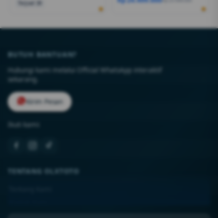
Rp 24.499.000
Rp 27.999.000
Terjual 20
BUTUH BANTUAN?
Hubungi kami melalui Official WhatsApp interaktif
sekarang.
Kirim Pesan
Ikuti kami:
TENTANG OLXTOTO
Tentang Kami
Kontak Kami
Lokasi Toko