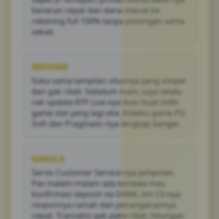
beneran cepat dan dana masuk ke
rekening full 100% tanpa potongan sama
sekali.
IBROHIM
Suka sama tampilan situsnya yang simpel
dan gak ribet. Sebelum main, saya selalu
cek update RTP Live-nya dulu buat milih
game slot yang lagi oke. Koleksi game PG
Soft dan Pragmatic-nya lengkap banget.
NAKULA
Servis Customer Service-nya jempolan.
Pas malam-malam ada kendala mau
konfirmasi deposit via DANA, tim CS-nya
responnya ramah dan penanganannya
cepat. Transaksi gak pake ribet, hitungan